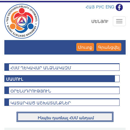
ՀԱՅ
РУС
ENG
ՄԵՆՅՈՒ
Toggl
navig
Մուտք
Գրանցվել
ՀՍՄ ՂԵԿԱՎԱՐ ԱՆՁՆԱԿԱԶՄ
ՄԱՄՈՒԼ
ՕՐԵՆՍԴՐՈՒԹՅՈՒՆ
ԿԱՏԱՐՎԱԾ ԱՇԽԱՏԱՆՔՆԵՐ
Ինպես դառնալ ՀՍՄ անդամ