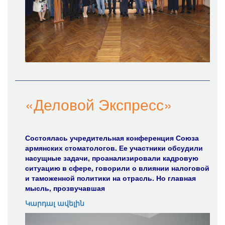
«Деловой Экспресс»
Состоялась учредительная конференция Союза
армянских стоматологов. Ее участники обсудили
насущные задачи, проанализировали кадровую
ситуацию в сфере, говорили о влиянии налоговой
и таможенной политики на отрасль. Но главная
мысль, прозвучавшая
Կարդալ ավելին