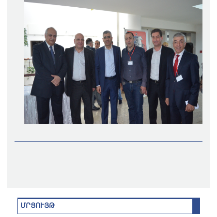
ՄՐՑՈՒՅԹ