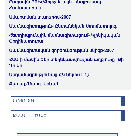
Գայանե Օհանյան
Բազային ԲՈՒՀ/Քոլեջ և այլն- Հայբուսակ
Համալսարան
Գարիկ Վանունի
Ավարտման տարեթիվ-2007
Գեորգի Հարությունյան
Մասնագիտություն- Ընտանեկան Ստոմատոլոգ
Գերասիմ Ալիխանյան
Հետդիպլոմային մասնագիտացում- Կլինիկական
Գևորգ Ավագյան
Օրդինատուրա
Գուրգեն Ղասաբօղլյան
Մասնագիտական գործունեության սկիզբ-2007
Գրիգորի Ավետիսյան
ՀՍՄ-ի մասին Ձեր տեղեկատվության աղբյուրը- Ջի
Դավիթ Հովհաննիսյան
Դի Սի
Դավիթ Ասլանյան
Անդամագրությունայլ ՀԿ-ներում- Ոչ
Զոհրապ Հակոբյան
Քաղաք/Մարզ- Երևան
Թորգոմ Դաշտոյան
ՄՐՑՈՒՅԹ
Լիլի Խաչատրյան
Լուսինե Մուրադյան
ՔՆՆԱՐԿՈՒՄՆԵՐ
Կարապետ Ճուղուրյան
Կարեն Գաբրիելյան