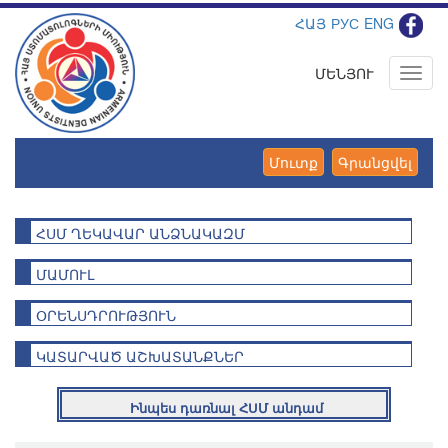
ՀԱՅ
РУС
ENG
ՄԵՆՅՈՒ
Toggl
navig
Մուտք
Գրանցվել
ՀՍՄ ՂԵԿԱՎԱՐ ԱՆՁՆԱԿԱԶՄ
ՄԱՄՈՒԼ
ՕՐԵՆՍԴՐՈՒԹՅՈՒՆ
ԿԱՏԱՐՎԱԾ ԱՇԽԱՏԱՆՔՆԵՐ
Ինպես դառնալ ՀՍՄ անդամ