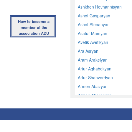
Ashkhen Hovhannisyan
Ashot Gasparyan
How to become a
Ashot Stepanyan
member of the
association ADU
Asatur Mamyan
Avetik Avetikyan
Ara Asryan
Aram Arakelyan
Artur Aghabekyan
Artur Shahverdyan
Armen Abazyan
Armen Aharonyan
Armen Harutyunyan
Armen Martirosyan
Armen Martirosyan
Armen Osipyan