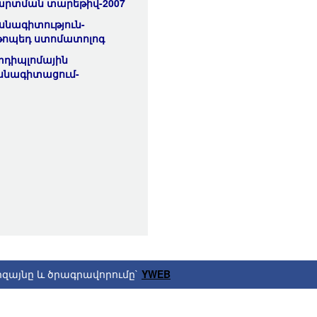
արտման տարեթիվ-2007
սնագիտություն-
թոպեդ ստոմատոլոգ
տդիպլոմային
սնագիտացում-
իզայնը և ծրագրավորումը`
YWEB