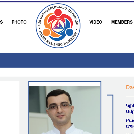
S
PHOTO
VIDEO
MEMBERS
Da
Կլ
Ամ
Բազ
ԵՊ